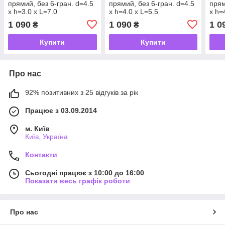
прямий, без 6-гран. d=4.5
прямий, без 6-гран. d=4.5
прям
х h=3.0 х L=7.0
х h=4.0 х L=5.5
х h=
1 090
1 090
1 0
₴
₴
Купити
Купити
Про нас
92% позитивних з 25 відгуків за рік
Працює з 03.09.2014
м. Київ
Київ, Україна
Контакти
Сьогодні працює з 10:00 до 16:00
Показати весь графік роботи
Про нас