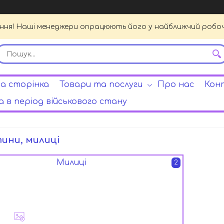
ення! Наші менеджери опрацюють його у найближчий робочи
а сторінка
Товари та послуги
Про нас
Кон
 в період військового стану
ини, милиці
Милиці
2