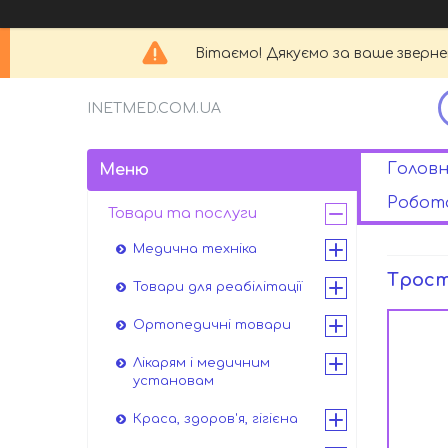
Вітаємо! Дякуємо за ваше зверн
INETMED.COM.UA
Головн
Робота
Товари та послуги
Медична техніка
Трост
Товари для реабілітації
Ортопедичні товари
Лікарям і медичним
установам
Краса, здоров'я, гігієна