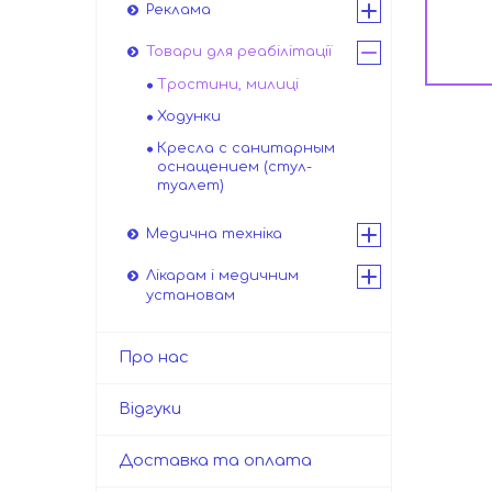
Реклама
Товари для реабілітації
Тростини, милиці
Ходунки
Кресла с санитарным
оснащением (стул-
туалет)
Медична техніка
Лікарам і медичним
установам
Про нас
Відгуки
Доставка та оплата