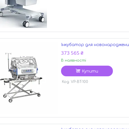
Інкубатор для новонароджених
373 565 ₴
В наявності
Купити
VP-BT-100