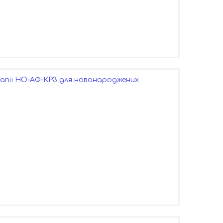
пії НО-АФ-КР3 для новонароджених