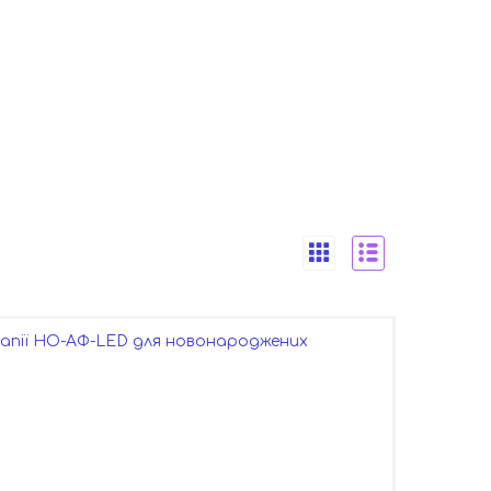
пії НО-АФ-LED для новонароджених