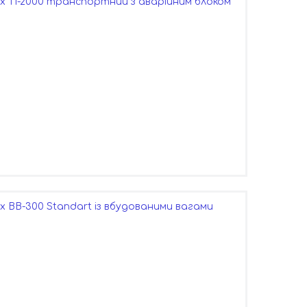
 TI-2000 транспортний з аварійним блоком
 BB-300 Standart із вбудованими вагами