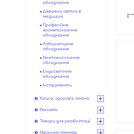
обладнання
Джерела світла в
медицині
Професійне
косметологічне
обладнання
Лабораторне
обладнання
Рентгенологічне
обладнання
Ендоскопічне
обладнання
Інструменти
Краса, здоров'я, гігієна
Реклама
Товари для реабілітації
Медична техніка