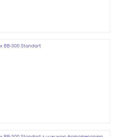
 BB-300 Standart
х BB-300 Standart з нижньою фототерапією