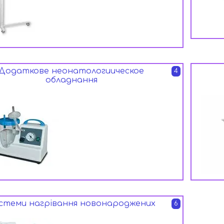
Додаткове неонатологиическое
4
обладнання
стеми нагрівання новонароджених
6