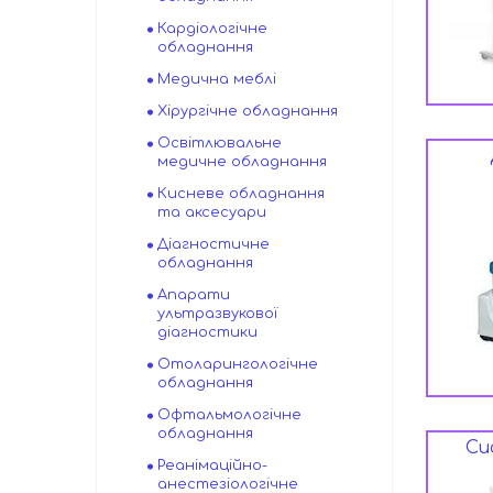
Кардіологічне
обладнання
Медична меблі
Хірургічне обладнання
Освітлювальне
медичне обладнання
Кисневе обладнання
та аксесуари
Діагностичне
обладнання
Апарати
ультразвукової
діагностики
Отоларингологічне
обладнання
Офтальмологічне
обладнання
Си
Реанімаційно-
анестезіологічне