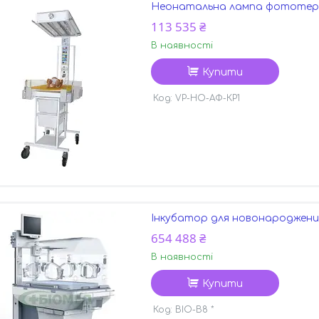
Неонатальна лампа фототера
113 535 ₴
В наявності
Купити
VP-НО-АФ-КР1
Інкубатор для новонароджени
654 488 ₴
В наявності
Купити
BIO-В8 *