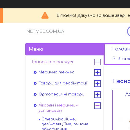
Вітаємо! Дякуємо за ваше зверн
INETMED.COM.UA
Головн
Робота
Товари та послуги
Медична техніка
Неона
Товари для реабілітації
Л
Ортопедичні товари
Лікарям і медичним
установам
Стерилізаційне,
дезінфекційне, очисне
обладнання