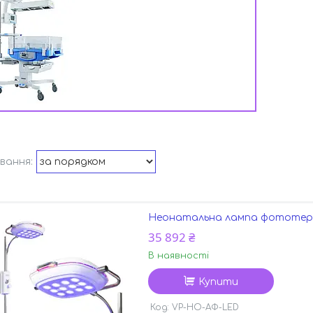
Неонатальна лампа фототера
35 892 ₴
В наявності
Купити
VP-НО-АФ-LED