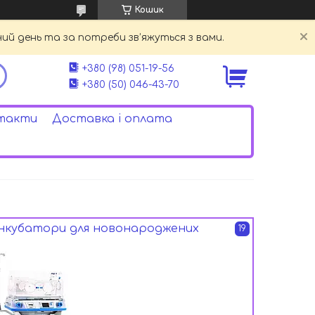
Кошик
й день та за потреби зв’яжуться з вами.
+380 (98) 051-19-56
+380 (50) 046-43-70
такти
Доставка і оплата
Інкубатори для новонароджених
19