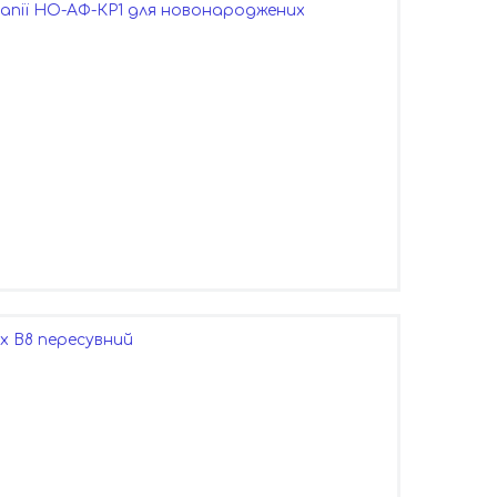
пії НО-АФ-КР1 для новонароджених
х В8 пересувний