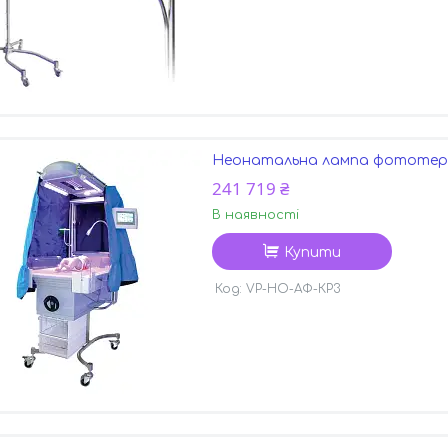
Неонатальна лампа фототера
241 719 ₴
В наявності
Купити
VP-НО-АФ-КР3