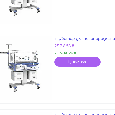
Інкубатор для новонароджених
257 868 ₴
В наявності
Купити
Інкубатор для новонароджени