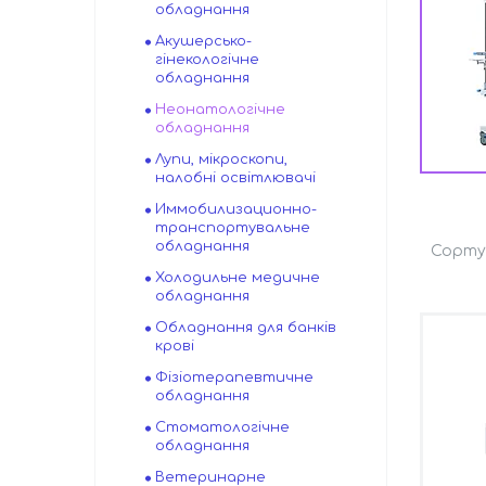
обладнання
Акушерсько-
гінекологічне
обладнання
Неонатологічне
обладнання
Лупи, мікроскопи,
налобні освітлювачі
Иммобилизационно-
транспортувальне
обладнання
Холодильне медичне
обладнання
Обладнання для банків
крові
Фізіотерапевтичне
обладнання
Стоматологічне
обладнання
Ветеринарне