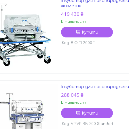
Інкубатор для новонароджених
живлення
419 430 ₴
В наявності
Купити
BIO-TI-2000 *
Інкубатор для новонароджених
288 045 ₴
В наявності
Купити
VP-VP-BB-300 Standart