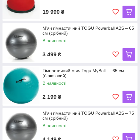
19 990
₴
М'яч гімнастичний TOGU Powerball ABS – 65
см (срібний)
В наявності
3 499
₴
Гімнастичний м'яч Togu MyBall — 65 см
(бірюзовий)
В наявності
2 199
₴
М'яч гімнастичний TOGU Powerball ABS – 75
см (срібний)
В наявності
4 149
₴