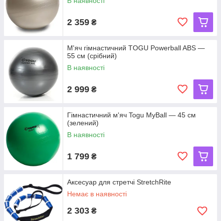
В наявності
2 359
₴
М'яч гімнастичний TOGU Powerball ABS —
55 см (срібний)
В наявності
2 999
₴
Гімнастичний м'яч Togu MyBall — 45 см
(зелений)
В наявності
1 799
₴
Аксесуар для стретчі StretchRite
Немає в наявності
2 303
₴