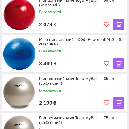
Гімнастичний м'яч Togu MyBall — 55 см
(червоний)
В наявності
2 079
₴
М'яч гімнастичний TOGU Powerball ABS – 65
см (синій)
В наявності
3 499
₴
Гімнастичний м'яч Togu MyBall — 65 см
(сріблястий)
В наявності
2 199
₴
Гімнастичний м'яч Togu MyBall — 75 см
(сріблястий)