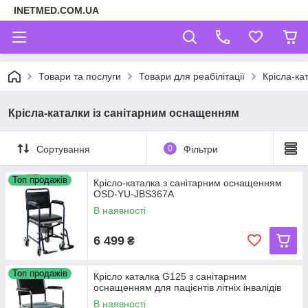
INETMED.COM.UA
Товари та послуги
Товари для реабілітації
Крісла-ка
Крісла-каталки із санітарним оснащенням
Сортування
0
Фільтри
Топ продажів
Крісло-каталка з санітарним оснащенням
OSD-YU-JBS367A
В наявності
6 499
₴
Топ продажів
Крісло каталка G125 з санітарним
оснащенням для пацієнтів літніх інвалідів
В наявності