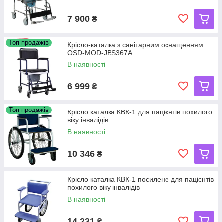
7 900
₴
Топ продажів
Крісло-каталка з санітарним оснащенням
OSD-MOD-JBS367A
В наявності
6 999
₴
Топ продажів
Крісло каталка КВК-1 для пацієнтів похилого
віку інвалідів
В наявності
10 346
₴
Крісло каталка КВК-1 посилене для пацієнтів
похилого віку інвалідів
В наявності
14 231
₴