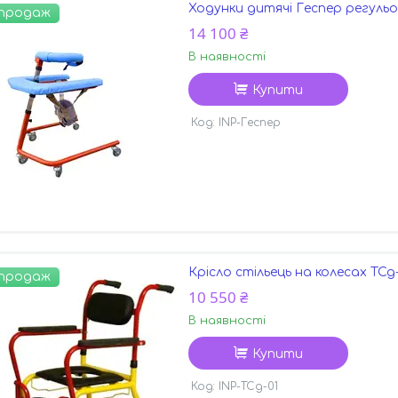
Ходунки дитячі Геспер регульо
 продаж
14 100 ₴
В наявності
Купити
INP-Геспер
Крісло стільець на колесах ТСд
 продаж
10 550 ₴
В наявності
Купити
INP-ТСд-01