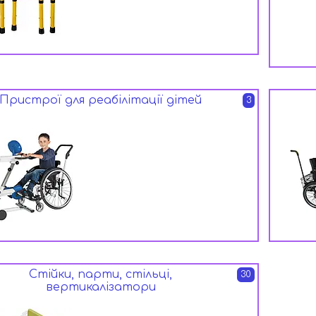
Пристрої для реабілітації дітей
3
Стійки, парти, стільці,
30
вертикалізатори