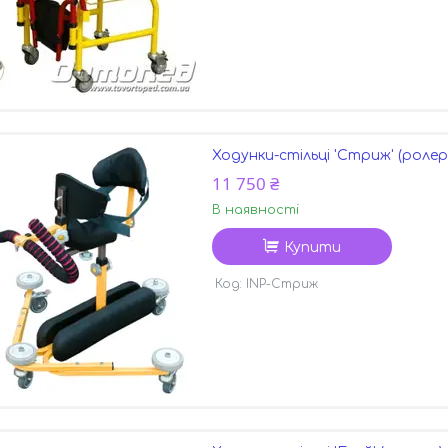
Ходунки-стільці 'Стриж' (ролер
11 750 ₴
В наявності
Купити
INP-Стриж