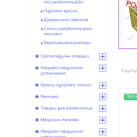
та реабілітаційні
Підйомні крісла
Дзеркальна терапія
Столи реабілітаційні,
масажні
Вертикальніизатори
Ортопедичні товари
Лікарям і медичним
установам
Краса, здоров'я, гігієна
Топ
Реклама
Товари для реабілітації
Медична техніка
Лікарам і медичним
установам