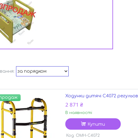
Ходунки дитячі C4072 регульов
 продаж
2 871 ₴
В наявності
Купити
OMH-C4072