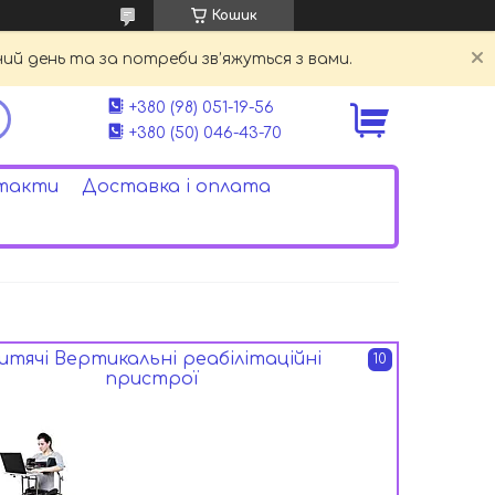
Кошик
й день та за потреби зв’яжуться з вами.
+380 (98) 051-19-56
+380 (50) 046-43-70
такти
Доставка і оплата
итячі Вертикальні реабілітаційні
10
пристрої