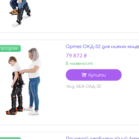
Ортез ОКД-32 для нижніх кінці
 продаж
79 872 ₴
В наявності
Купити
MLK-ОКД-32
Пристрій реабілітаційний Акт