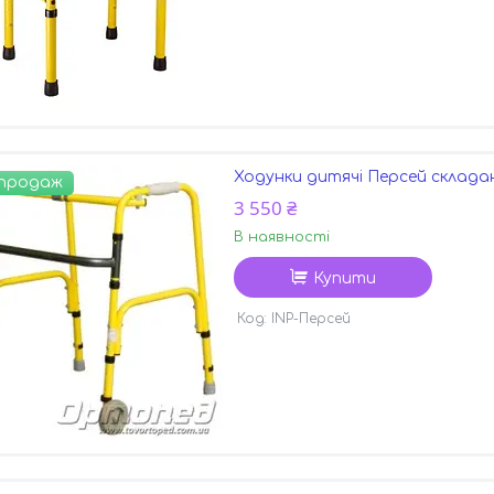
Ходунки дитячі Персей складан
 продаж
3 550 ₴
В наявності
Купити
INP-Персей