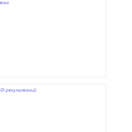
вані
-01 регульований