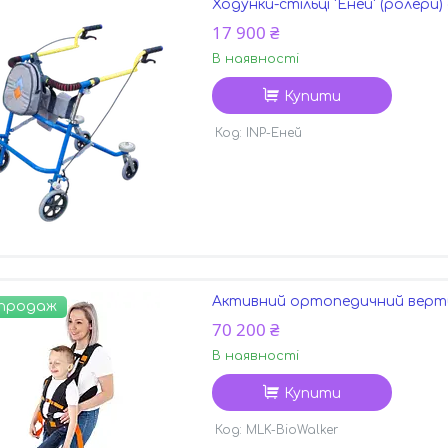
Ходунки-стільці 'Еней' (ролери
17 900 ₴
В наявності
Купити
INP-Еней
Активний ортопедичний верт
 продаж
70 200 ₴
В наявності
Купити
MLK-BioWalker