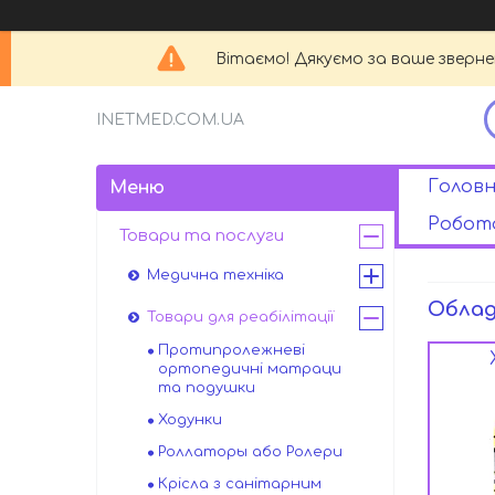
Вітаємо! Дякуємо за ваше зверн
INETMED.COM.UA
Головн
Робота
Товари та послуги
Медична техніка
Облад
Товари для реабілітації
Протипролежневі
ортопедичні матраци
та подушки
Ходунки
Роллаторы або Ролери
Крісла з санітарним