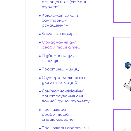
оснащенням (стілець-
туалет)
Крісла-каталки із
санітарним
оснащенням
Коляски інвалідні
Обладнання для
реабілітації дітей
Підйомники для
інвалідів
Тростини, милиці
Скутера електричні
для літніх людей
Санітарно-гігієнічні
пристосування для
ванної, душа, туалету
Тренажери
реабілітаційні
спеціалізоване
Тренажери спортивні