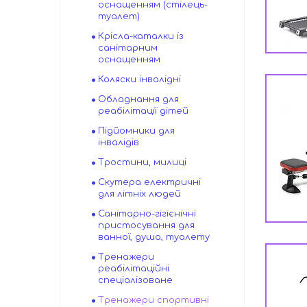
оснащенням (стілець-
туалет)
Крісла-каталки із
санітарним
оснащенням
Коляски інвалідні
Обладнання для
реабілітації дітей
Підйомники для
інвалідів
Тростини, милиці
Скутера електричні
для літніх людей
Санітарно-гігієнічні
пристосування для
ванної, душа, туалету
Тренажери
реабілітаційні
спеціалізоване
Тренажери спортивні