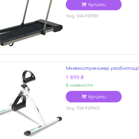
Купити
SVA-929881
Мінівелотренажер реабілітаційни
1 899 ₴
В наявності
Купити
SVA-929862