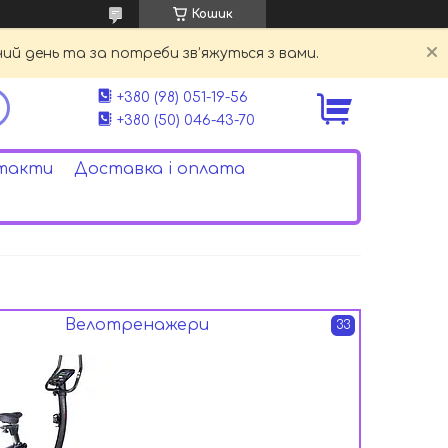
Кошик
й день та за потреби зв’яжуться з вами.
+380 (98) 051-19-56
+380 (50) 046-43-70
такти
Доставка і оплата
Велотренажери
33