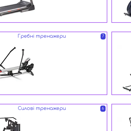
Гребні тренажери
7
Силові тренажери
6