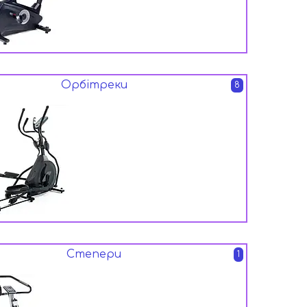
Орбітреки
8
Степери
1