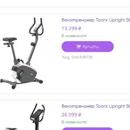
Велотренажер Toorx Upright Bik
13 299 ₴
В наявності
Купити
SVA-929778
Велотренажер Toorx Upright Bik
26 099 ₴
В наявності