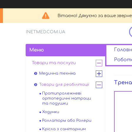
Вітаємо! Дякуємо за ваше зверн
INETMED.COM.UA
Головн
Робота
Товари та послуги
Медична техніка
Трена
Товари для реабілітації
Протипролежневі
ортопедичні матраци
та подушки
Ходунки
Роллаторы або Ролери
Крісла з санітарним