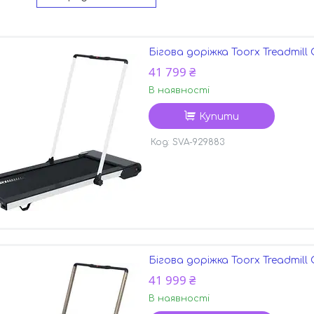
Бігова доріжка Toorx Treadmill
41 799 ₴
В наявності
Купити
SVA-929883
Бігова доріжка Toorx Treadmill
41 999 ₴
В наявності