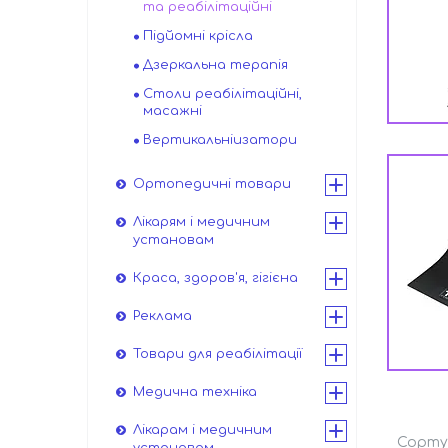
та реабілітаційні
Підйомні крісла
Дзеркальна терапія
Столи реабілітаційні,
масажні
Вертикальніизатори
Ортопедичні товари
Лікарям і медичним
установам
Краса, здоров'я, гігієна
Реклама
Товари для реабілітації
Медична техніка
Лікарам і медичним
установам