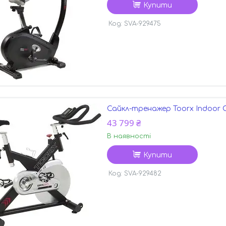
Купити
SVA-929475
Сайкл-тренажер Toorx Indoor Cy
43 799 ₴
В наявності
Купити
SVA-929482