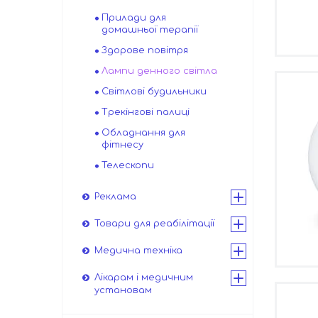
Прилади для
домашньої терапії
Здорове повітря
Лампи денного світла
Світлові будильники
Трекінгові палиці
Обладнання для
фітнесу
Телескопи
Реклама
Товари для реабілітації
Медична техніка
Лікарам і медичним
установам