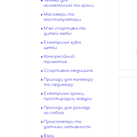
Техніка для
косметології та краси
Масажери та
міостимулятори
М'які спортивні та
дитячі меблі
Електричні зубні
щітки
Компресійний
трикотаж
Спортивна медицина
Прилади для манікюру
та педикюру
Електричні грілки,
простирадла, ковдри
Прилади для догляду
за собою
Пульсометри та
датчики активності
Ваги