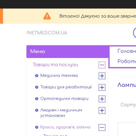
Вітаємо! Дякуємо за ваше зверн
INETMED.COM.UA
Головн
Робота
Товари та послуги
Медична техніка
Лампи
Товари для реабілітації
Ортопедичні товари
Лікарям і медичним
установам
Краса, здоров'я, гігієна