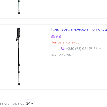
Трекінгова телескопічна палиц
899 ₴
Немає в наявності
+380 (98) 051-19-56
VZT-69N *