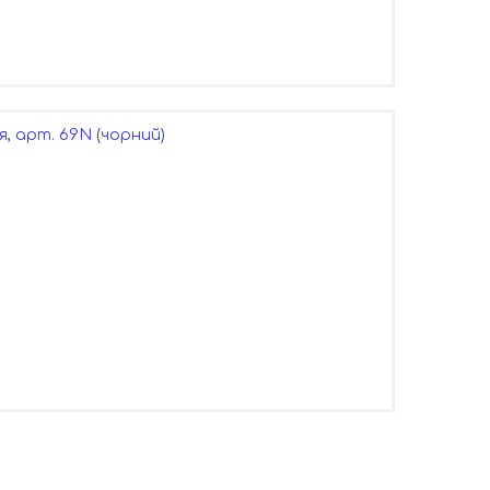
я, арт. 69N (чорний)