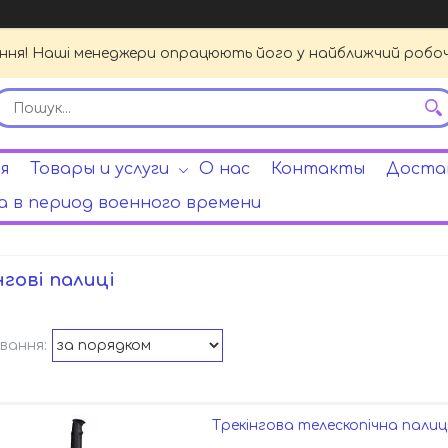
ення! Наші менеджери опрацюють його у найближчий робочи
я
Товары и услуги
О нас
Контакты
Достав
 в период военного времени
нгові палиці
Трекінгова телескопічна палиця