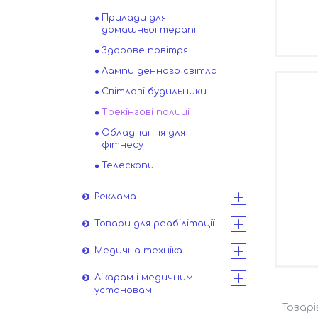
Прилади для
домашньої терапії
Здорове повітря
Лампи денного світла
Світлові будильники
Трекінгові палиці
Обладнання для
фітнесу
Телескопи
Реклама
Товари для реабілітації
Медична техніка
Лікарам і медичним
установам