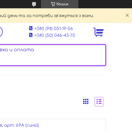
Кошик
й день та за потреби зв’яжуться з вами.
+380 (98) 051-19-56
+380 (50) 046-43-70
ка и оплата
, арт. 69A (синій)