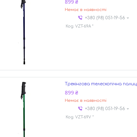
899 ₴
Немає в наявності
+380 (98) 051-19-56
VZT-69A *
Трекінгова телескопічна палиця
899 ₴
Немає в наявності
+380 (98) 051-19-56
VZT-69V *