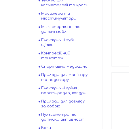
Техніка для
косметології та краси
Масажери та
міостимулятори
М'які спортивні та
дитячі меблі
Електричні зубні
щітки
Компресійний
трикотаж
Спортивна медицина
Прилади для манікюру
та педикюру
Електричні грілки,
простирадла, ковдри
Прилади для догляду
за собою
Пульсометри та
датчики активності
Ваги