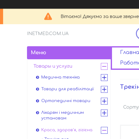
Вітаємо! Дякуємо за ваше зверн
INETMED.COM.UA
Главна
Работа
Товары и услуги
Медична техніка
Трекі
Товари для реабілітації
Ортопедичні товари
Лікарям і медичним
установам
Краса, здоров'я, гігієна