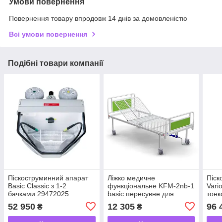
Умови повернення
Повернення товару впродовж 14 днів за домовленістю
Всі умови повернення
Подібні товари компанії
Піскоструминний апарат
Ліжко медичне
Піск
Basic Classic з 1-2
функціональне KFM-2nb-1
Vari
бачками 29472025
basic пересувне для
тонк
лежачих хворих та
52 950
12 305
96 
₴
₴
інвалідів