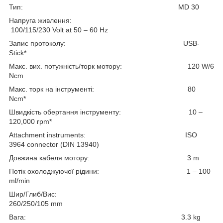
Тип: MD 30
Напруга живлення:
100/115/230 Volt at 50 – 60 Hz
Запис протоколу: USB-
Stick*
Maкс. вих. потужність/торк мотору: 120 W/6
Ncm
Maкс. торк на інструменті: 80
Ncm*
Швидкість обертання інструменту: 10 –
120,000 rpm*
Attachment instruments: ISO
3964 connector (DIN 13940)
Довжина кабеля мотору: 3 m
Потік охолоджуючої рідини: 1 – 100
ml/min
Шир/Глиб/Вис:
260/250/105 mm
Вага: 3.3 kg