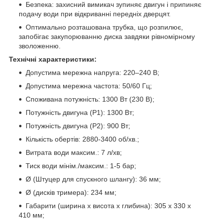
Безпека: захисний вимикач зупиняє двигун і припиняє
подачу води при відкриванні передніх дверцят.
Оптимально розташована трубка, що розпилює,
запобігає закупорюванню диска завдяки рівномірному
зволоженню.
Технічні характеристики:
Допустима мережна напруга: 220–240 В;
Допустима мережна частота: 50/60 Гц;
Споживана потужність: 1300 Вт (230 В);
Потужність двигуна (P1): 1300 Вт;
Потужність двигуна (P2): 900 Вт;
Кількість обертів: 2880-3400 об/хв.;
Витрата води максим.: 7 л/хв;
Тиск води мінім./максим.: 1-5 бар;
Ø (Штуцер для спускного шлангу): 36 мм;
Ø (дисків тримера): 234 мм;
Габарити (ширина х висота х глибина): 305 x 330 x
410 мм;