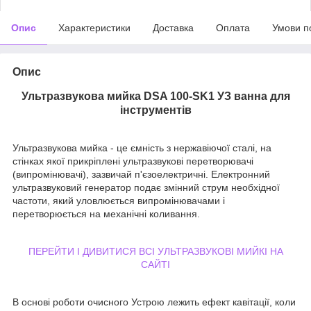
Опис
Характеристики
Доставка
Оплата
Умови п
Опис
Ультразвукова мийка DSA 100-SK1 УЗ ванна для
інструментів
Ультразвукова мийка - це ємність з нержавіючої сталі, на
стінках якої прикріплені ультразвукові перетворювачі
(випромінювачі), зазвичай п'єзоелектричні. Електронний
ультразвуковий генератор подає змінний струм необхідної
частоти, який уловлюється випромінювачами і
перетворюється на механічні коливання.
ПЕРЕЙТИ І ДИВИТИСЯ ВСІ УЛЬТРАЗВУКОВІ МИЙКІ НА
САЙТІ
В основі роботи очисного Устрою лежить ефект кавітації, коли