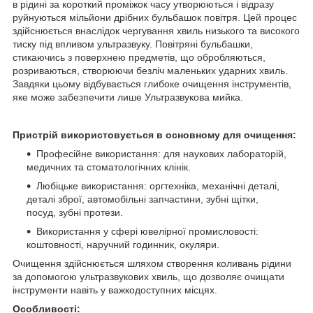
в рідині за короткий проміжок часу утворюються і відразу
руйнуються мільйони дрібних бульбашок повітря. Цей процес
здійснюється внаслідок чергування хвиль низького та високого
тиску під впливом ультразвуку. Повітряні бульбашки,
стикаючись з поверхнею предметів, що обробляються,
розриваються, створюючи безліч маленьких ударних хвиль.
Завдяки цьому відбувається глибоке очищення інструментів,
яке може забезпечити лише Ультразвукова мийка.
Пристрій використовується в основному для очищення:
Професійне використання: для наукових лабораторій,
медичних та стоматологічних клінік.
Любіцьке використання: оргтехніка, механічні деталі,
деталі зброї, автомобільні запчастини, зубні щітки,
посуд, зубні протези.
Використання у сфері ювелірної промисловості:
коштовності, наручний годинник, окуляри.
Очищення здійснюється шляхом створення коливань рідини
за допомогою ультразвукових хвиль, що дозволяє очищати
інструменти навіть у важкодоступних місцях.
Особливості: