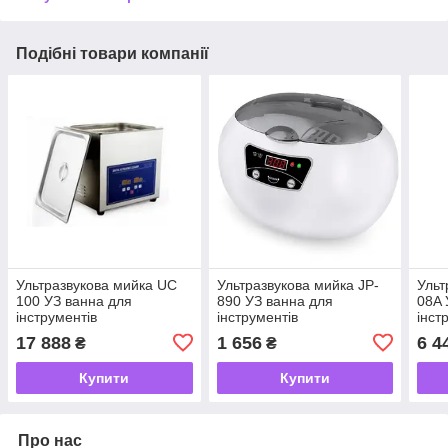
Подібні товари компанії
Ультразвукова мийка UC
Ультразвукова мийка JP-
Ульт
100 УЗ ванна для
890 УЗ ванна для
08A 
інструментів
інструментів
інст
17 888
1 656
6 4
₴
₴
Купити
Купити
Про нас