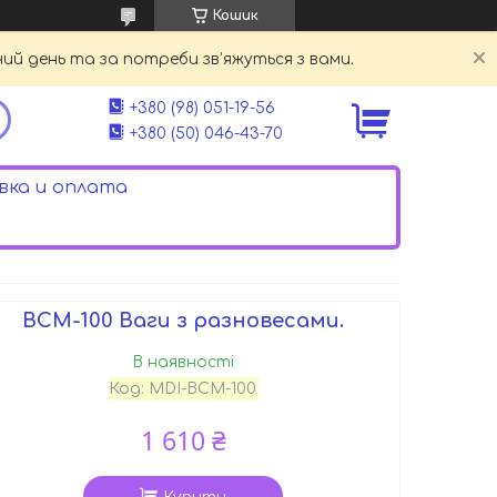
Кошик
й день та за потреби зв’яжуться з вами.
+380 (98) 051-19-56
+380 (50) 046-43-70
ка и оплата
ВСМ-100 Ваги з разновесами.
В наявності
Код:
MDI-ВСМ-100
1 610 ₴