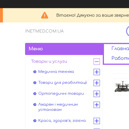
Вітаємо! Дякуємо за ваше зверн
INETMED.COM.UA
Главна
Работа
Товары и услуги
Медична техніка
Товари для реабілітації
Ортопедичні товари
Лікарям і медичним
установам
Краса, здоров'я, гігієна