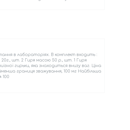
тання в лабораторіях. В комплект входить :
 20г., шт. 2 Гиря масою 50 р., шт. 1 Гиря
иїзної гирьки, яка знаходиться внизу ваг. Ціна
йменша границя зважування, 100 мг Найбільша
± 100