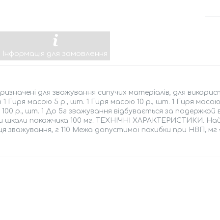
Інформація для замовлення
ризначені для зважування сипучих матеріалів, для викорис
 1 Гиря масою 5 р., шт. 1 Гиря масою 10 р., шт. 1 Гиря масою
100 р., шт. 1 До 5г зважування відбувається за подержкой в
и шкали покажчика 100 мг. ТЕХНІЧНІ ХАРАКТЕРИСТИКИ. На
я зважування, г 110 Межа допустимої похибки при НВП, мг 