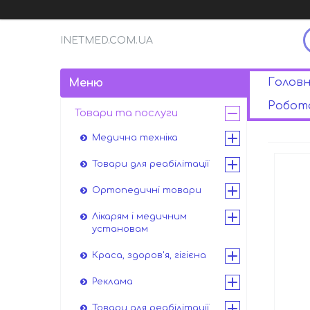
INETMED.COM.UA
Головн
Робота
Товари та послуги
Медична техніка
Товари для реабілітації
Ортопедичні товари
Лікарям і медичним
установам
Краса, здоров'я, гігієна
Реклама
Товари для реабілітації