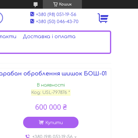
Кошик
+380 (98) 051-19-56
+380 (50) 046-43-70
такти
Доставка і оплата
арабан оброблення шишок БОШ-01
В наявності
Код:
USL-797876 *
600 000 ₴
Купити
+380 (98) 051-19-56