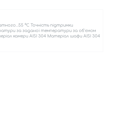
атного...55 °C Точність підтримки
ератури за заданої температури за об'ємом
теріал камери AISI 304 Матеріал шафи AISI 304