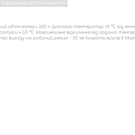
Інформація для замовлення
ий об'єм камери 300 л Діапазон температур +5 °C від кімн
атури ± 0,5 °C Максимальне відхилення від заданої темп
 Час виходу на робочий режим ~ 30 хв Кількість ярусів 8 Ма