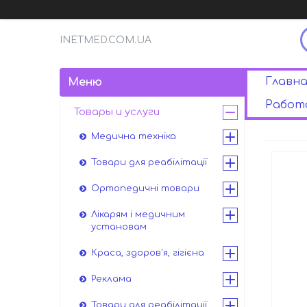
INETMED.COM.UA
Главна
Работа
Товары и услуги
Медична техніка
Товари для реабілітації
Ортопедичні товари
Лікарям і медичним
установам
Краса, здоров'я, гігієна
Реклама
Товари для реабілітації