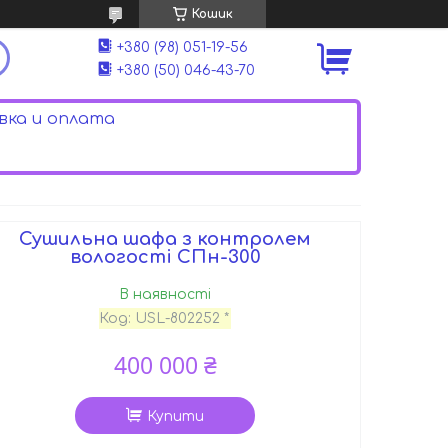
Кошик
+380 (98) 051-19-56
+380 (50) 046-43-70
ка и оплата
Сушильна шафа з контролем
вологості СПн-300
В наявності
Код:
USL-802252 *
400 000 ₴
Купити