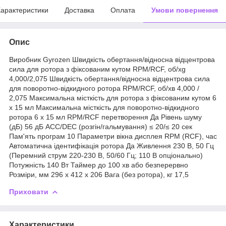
арактеристики
Доставка
Оплата
Умови повернення
Опис
Виробник Gyrozen Швидкість обертання/відносна відцентрова
сила для ротора з фіксованим кутом RPM/RCF, об/хg
4,000/2,075 Швидкість обертання/відносна відцентрова сила
для поворотно-відкидного ротора RPM/RCF, об/хв 4,000 /
2,075 Максимальна місткість для ротора з фіксованим кутом 6
x 15 мл Максимальна місткість для поворотно-відкидного
ротора 6 x 15 мл RPM/RCF перетворення Да Рівень шуму
(дБ) 56 дБ ACC/DEC (розгін/гальмування) ≤ 20/≤ 20 сек
Пам'ять програм 10 Параметри вікна дисплея RPM (RCF), час
Автоматична ідентифікація ротора Да Живлення 230 В, 50 Гц
(Перемний струм 220-230 В, 50/60 Гц; 110 В опціонально)
Потужність 140 Вт Таймер до 100 хв або безперервно
Розміри, мм 296 x 412 x 206 Вага (без ротора), кг 17,5
Приховати
Характеристики