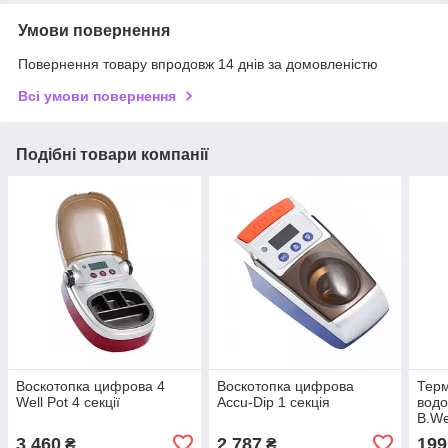
Умови повернення
Повернення товару впродовж 14 днів за домовленістю
Всі умови повернення
Подібні товари компанії
Воскотопка цифрова 4
Воскотопка цифрова
Тер
Well Pot 4 секції
Accu-Dip 1 секція
водо
B.We
елек
3 460
2 787
199
₴
₴