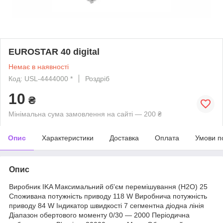
EUROSTAR 40 digital
Немає в наявності
Код: USL-4444000 *
Роздріб
10
₴
Мінімальна сума замовлення на сайті — 200 ₴
Опис
Характеристики
Доставка
Оплата
Умови п
Опис
Виробник IKA Максимальний об'єм перемішування (H2O) 25
Споживана потужність приводу 118 W Виробнича потужність
приводу 84 W Індикатор швидкості 7 сегментна діодна лінія
Діапазон обертового моменту 0/30 — 2000 Періодична