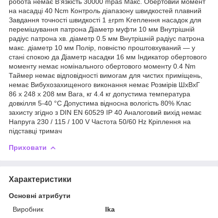
робота немає В'язкість 30000 mpas Макс. Обертовий момент
на насадці 40 Ncm Контроль діапазону швидкостей плавний
Завдання точності швидкості 1 ±rpm Kreплення насадок для
перемішування патрона Діаметр муфти 10 мм Внутрішній
радіус патрона хв. діаметр 0.5 мм Внутрішній радіус патрона
макс. діаметр 10 мм Полір, повністю проштовхуваний — у
стані спокою да Діаметр насадки 16 мм Індикатор обертового
моменту немає номінального обертового моменту 0.4 Nm
Таймер немає відповідності вимогам для чистих приміщень,
немає Вибухозахищеного виконання немає Розмірів ШхВхГ
86 x 248 x 208 мм Вага, кг 4.4 кг допустима температура
довкілля 5-40 °C Допустима відносна вологість 80% Клас
захисту згідно з DIN EN 60529 IP 40 Аналоговий вихід немає
Напруга 230 / 115 / 100 V Частота 50/60 Hz Кріплення на
підставці тримач
Приховати
Характеристики
Основні атрибути
Виробник
Ika