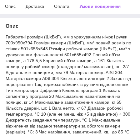
Опис
Доставка
Оплата
Умови повернення
Опис
Габаритні розміри (ШхВхГ), мм з урахуванням ніжок і ручки
700x950x794 Розміри камери (ШхВхГ), мм* повний розмір по
стінках 501х655х543 Розміри робочої камери (ШхВхГ), мм* з
урахуванням фальш-панелі 501x655x492 Повний об'єм
камери, л 178,5,5 Корисний об'єм камери, л 161 Кількість
полиць у робочій камері (стандартне/ максимальне), шт. 2/7
Відстань між полицями, мм 79 Матеріал полиць AISI 304
Матеріал камери AISI 304 Кількість вентиляторів 2 Захист від
перегрівання Так, термозапобіжник із ручним відновленням
Тип контролера Цифровий Кількість програм 1 Кількість
сегментів у програмі 20 Максимальне навантаження на
полицю, кг 14 Максимальне завантаження камери, кг 55
Кількість дверей, шт. 1 Вага нетто, кг 67 Діапазон робочої
температури, °C 10 (але не менш ніж +5 від кімнатної) ÷ 300
Дискретність завдання температури, °C 1 Максимальне
відхилення від заданої температури за обсягом камери
(варіація), °C: 3 Час нагрівання, завантажений, хв.. до 85 °C