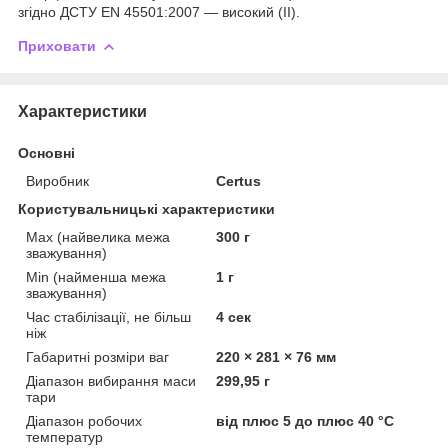
згідно ДСТУ EN 45501:2007 — високий (II).
Приховати
Характеристики
Основні
Виробник
Certus
Користувальницькі характеристики
Max (найвелика межа
300 г
зважування)
Min (найменша межа
1 г
зважування)
Час стабілізації, не більш
4 сек
ніж
Габаритні розміри ваг
220 × 281 × 76 мм
Діапазон вибирання маси
299,95 г
тари
Діапазон робочих
від плюс 5 до плюс 40 °C
температур