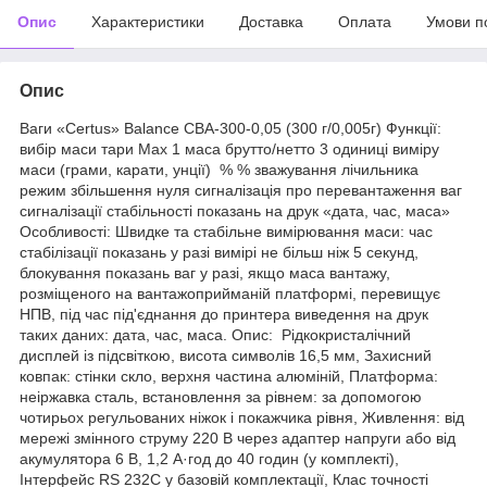
Опис
Характеристики
Доставка
Оплата
Умови п
Опис
Ваги «Certus» Balance CBA-300-0,05 (300 г/0,005г) Функції:
вибір маси тари Mах 1 маса брутто/нетто 3 одиниці виміру
маси (грами, карати, унції) % % зважування лічильника
режим збільшення нуля сигналізація про перевантаження ваг
сигналізації стабільності показань на друк «дата, час, маса»
Особливості: Швидке та стабільне вимірювання маси: час
стабілізації показань у разі вимірі не більш ніж 5 секунд,
блокування показань ваг у разі, якщо маса вантажу,
розміщеного на вантажоприйманій платформі, перевищує
НПВ, під час під'єднання до принтера виведення на друк
таких даних: дата, час, маса. Опис: Рідкокристалічний
дисплей із підсвіткою, висота символів 16,5 мм, Захисний
ковпак: стінки скло, верхня частина алюміній, Платформа:
неіржавка сталь, встановлення за рівнем: за допомогою
чотирьох регульованих ніжок і покажчика рівня, Живлення: від
мережі змінного струму 220 В через адаптер напруги або від
акумулятора 6 В, 1,2 А·год до 40 годин (у комплекті),
Інтерфейс RS 232C у базовій комплектації, Клас точності