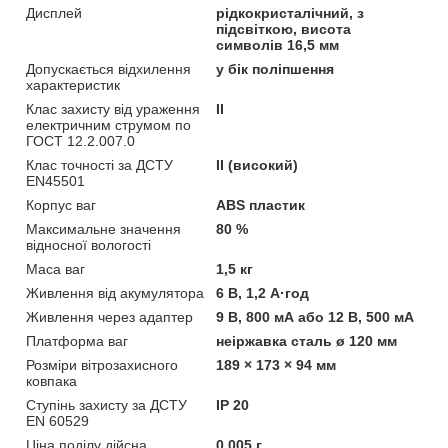
Дисплей
рідкокристалічний, з
підсвіткою, висота
символів 16,5 мм
Допускається відхилення
у бік поліпшення
характеристик
Клас захисту від ураження
II
електричним струмом по
ГОСТ 12.2.007.0
Клас точності за ДСТУ
II (високий)
EN45501
Корпус ваг
ABS пластик
Максимальне значення
80 %
відносної вологості
Маса ваг
1,5 кг
Живлення від акумулятора
6 В, 1,2 А·год
Живлення через адаптер
9 В, 800 мА або 12 В, 500 мА
Платформа ваг
неіржавка сталь ø 120 мм
Розміри вітрозахисного
189 × 173 × 94 мм
ковпака
Ступінь захисту за ДСТУ
IP 20
EN 60529
Ціна поділу дійсна
0,005 г