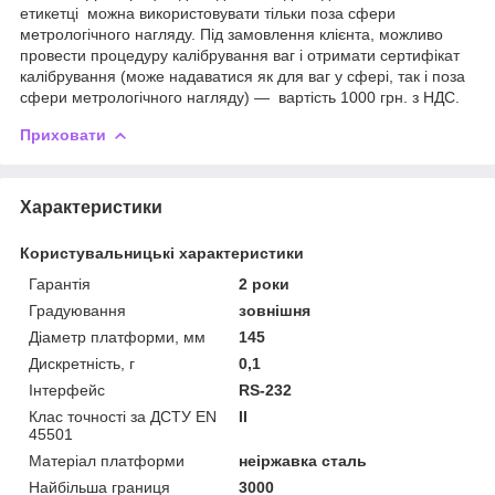
етикетці можна використовувати тільки поза сфери
метрологічного нагляду. Під замовлення клієнта, можливо
провести процедуру калібрування ваг і отримати сертифікат
калібрування (може надаватися як для ваг у сфері, так і поза
сфери метрологічного нагляду) — вартість 1000 грн. з НДС.
Приховати
Характеристики
Користувальницькі характеристики
Гарантія
2 роки
Градуювання
зовнішня
Діаметр платформи, мм
145
Дискретність, г
0,1
Інтерфейс
RS-232
Клас точності за ДСТУ EN
ІІ
45501
Матеріал платформи
неіржавка сталь
Найбільша границя
3000