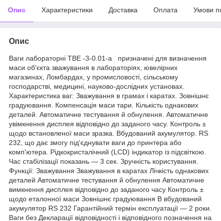
Опис
Характеристики
Доставка
Оплата
Умови п
Опис
Ваги лабораторні ТВЕ -3-0.01-а призначені для визначення
маси об'єкта зважування в лабораторіях, ювелірних
магазинах, Ломбардах, у промисловості, сільському
господарстві, медицині, науково-дослідних установах.
Характеристика ваг: Зважування в грамах і каратах. Зовнішнє
градуювання. Компенсація маси тари. Кількість однакових
деталей. Автоматичне тестування й обнулення. Автоматичне
увімкнення дисплея відповідно до заданого часу. Контроль ±
щодо встановленої маси зразка. Вбудований акумулятор. RS
232, що дає змогу під'єднувати ваги до принтера або
комп'ютера. Рідкокристалічний (LCD) індикатор із підсвіткою.
Час стабілізації показань — 3 сек. Зручність користування.
Функції: Зважування Зважування в каратах Лічкість однакових
деталей Автоматичне тестування й обнулення Автоматичне
вимкнення дисплея відповідно до заданого часу Контроль ±
щодо еталонної маси Зовнішнє градуювання В вбудований
акумулятор RS 232 Гарантійний термін експлуатації — 2 роки.
Ваги без Декларації відповідності і відповідного позначення на