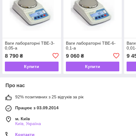
Ваги лабораторні ТВЕ-3-
Ваги лабораторні ТВЕ-6-
Ваги
0,05-а
0,1-а
0,01
8 790
9 060
9 4
₴
₴
Купити
Купити
Про нас
92% позитивних з 25 відгуків за рік
Працює з 03.09.2014
м. Київ
Київ, Україна
Контакти