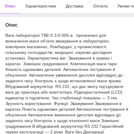
Опис
Характеристики
Доставка
Оплата
Умови п
Опис
Ваги лабораторні ТВЕ-0.3-0.005-а призначені для
визначення маси об'єкта зважування в лабораторіях,
ювелірних магазинах, Ломбардах, у промисловості,
сільському господарстві, медицині, науково-дослідних
установах. Характеристика ваг: Зважування в грамах і
каратах. Зовнішнє градуювання. Компенсація маси тари.
Кількість однакових деталей. Автоматичне тестування й
обнулення. Автоматичне увімкнення дисплея відповідно до
заданого часу. Контроль ± щодо встановленої маси зразка.
Вбудований акумулятор. RS 232, що дає змогу під'єднувати
ваги до принтера або комп'ютера. Рідкокристалічний (LCD)
індикатор із підсвіткою. Час стабілізації показань — 3 сек.
Зручність користування. Функції: Зважування Зважування в
каратах Лічкість однакових деталей Автоматичне тестування й
обнулення Автоматичне вимкнення дисплея відповідно до
заданого часу Контроль ± щодо еталонної маси Зовнішнє
градуювання В вбудований акумулятор RS 232 Гарантійний
термін експлуатації — 2 роки. Ваги без Декларації