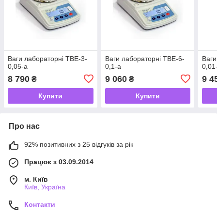
Ваги лабораторні ТВЕ-3-
Ваги лабораторні ТВЕ-6-
Ваги
0,05-а
0,1-а
0,01
8 790
9 060
9 4
₴
₴
Купити
Купити
Про нас
92% позитивних з 25 відгуків за рік
Працює з 03.09.2014
м. Київ
Київ, Україна
Контакти