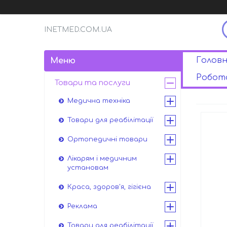
INETMED.COM.UA
Головн
Робота
Товари та послуги
Медична техніка
Товари для реабілітації
Ортопедичні товари
Лікарям і медичним
установам
Краса, здоров'я, гігієна
Реклама
Товари для реабілітації