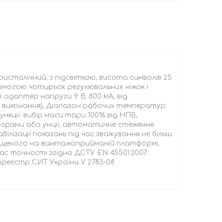
кристалічний, з підсвіткою, висота символів 25
омогою чотирьох регулювальних ніжок і
з адаптер напруги 9 В, 800 мА, від
 виконання), Діапазон робочих температур:
Функції: вибір маси тари 100% від НПВ,
лограми або унції, автоматичне стеження
ілізації показань під час зважування не більш
озміщеного на вантажоприйманій платформі,
ас точності згідно ДСТУ EN 45501:2007:
реєстр СИТ України У 2783-08