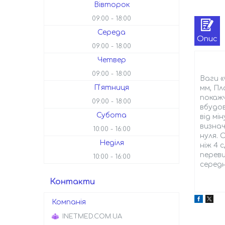
Вівторок
09:00
18:00
Середа
Опис
09:00
18:00
Четвер
09:00
18:00
Ваги «
Пʼятниця
мм, Пл
покажч
09:00
18:00
вбудов
Субота
від мі
визнач
10:00
16:00
нуля. 
Неділя
ніж 4 
переви
10:00
16:00
середн
Контакти
INETMED.COM.UA