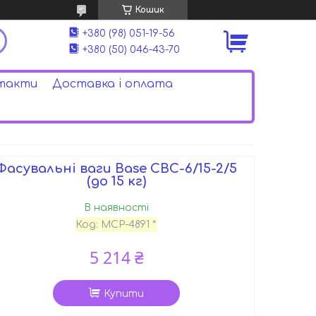
Кошик
+380 (98) 051-19-56
+380 (50) 046-43-70
такти
Доставка і оплата
Фасувальні ваги Base CBC-6/15-2/5
(до 15 кг)
В наявності
Код:
MCP-4891 *
5 214 ₴
Купити