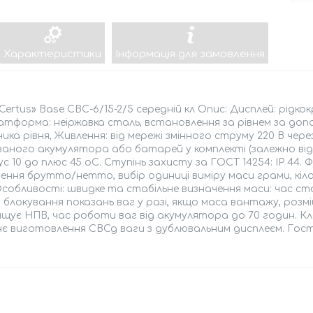
Характеристики
Інформація для замовлення
Certus» Base СВС-6/15-2/5 середній кл Опис: Дисплей: рідко
атформа: неіржавка сталь, встановлення за рівнем за доп
ика рівня, Живлення: від мережі змінного струму 220 В чере
аного акумулятора або батарей у комплекті (залежно від
нус 10 до плюс 45 oС. Ступінь захисту за ГОСТ 14254: IP 44. 
ення брутто/нетто, вибір одиниці виміру маси грами, кі
Особливості: швидке та стабільне визначення маси: час стаб
с, блокування показань ваг у разі, якщо маса вантажу, р
щує НПВ, час роботи ваг від акумулятора до 70 годин. Кл
є виготовлення СВСд ваги з дублювальним дисплеєм. Гост