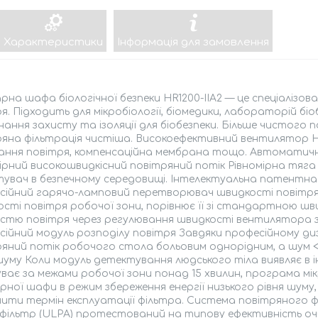
Характеристики
Інформація для замовлення
рна шафа біологічної безпеки HR1200-IIA2 — це спеціалізо
я. Підходить для мікробіології, біомедики, лабораторій б
ання захисту та ізоляції для біобезпеки. Більше чистого 
ряна фільтрація чистіша. Високоефективний вентилятор 
ання повітря, компенсаційна мембрана тощо. Автоматична
ірний високошвидкісний повітряний потік Рівномірна тяга в
увач в безпечному середовищі. Інтелектуальна патентна
сійний гарячо-ламповий перетворювач швидкості повітря 
сті повітря робочої зони, порівнює її зі стандартною ш
істю повітря через регулювання швидкості вентилятора 
ійний модуль розподілу повітря Завдяки професійному ди
яний потік робочого стола больовим однорідним, а шум 
шуму Коли модуль детектування людського тіла виявляє в
уває за межами робочої зони понад 15 хвилин, програма 
рної шафи в режим збереження енергії низького рівня шум
шити термін експлуатації фільтра. Система повітряного 
 фільтр (ULPA) протестований на типову ефективність очи