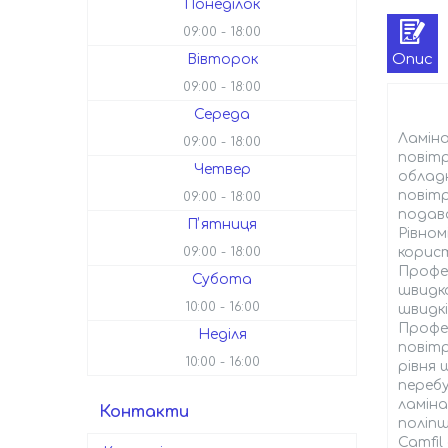
Понеділок
09:00
18:00
Опис
Вівторок
09:00
18:00
Середа
Ламіна
09:00
18:00
повітр
Четвер
обладн
повіт
09:00
18:00
подав
Пʼятниця
Рівном
корист
09:00
18:00
Профе
Субота
швидко
10:00
16:00
швидк
Профес
Неділя
повітр
10:00
16:00
рівня 
переб
ламіна
Контакти
поліп
Camfil