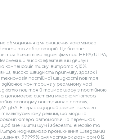
ване обладнання для очищення локального
іобезпеки та лабораторій. Це базове
повітря Всесвітньо відомі фільтри HEPA/ULPA,
Незалежний високоефективний двигун
 компенсація тиску, витрата <,10%.
низ, висока швидкість припливу, зразок і
 технологія постійної швидкості повітря
здійснює моніторинг у реальному часі
видкістю повітря й тримає шафу з постійною
за допомогою системи мікрокомп'ютера
зайну розподілу повітряного потоку,
<,62 дБА. Енергоощадний режим низького
 інтелектуальному режимі, що людина
мікрокомп'ютера автоматично перемикає
у, щоб зменшити шум і зберегти енергію та
фільтра наднизького проникнення Шведський
щення>, 99,999% для частинок розміром 0,12