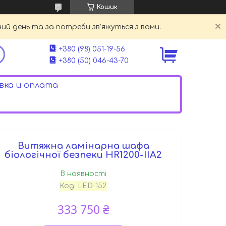
Кошик
й день та за потреби зв’яжуться з вами.
+380 (98) 051-19-56
+380 (50) 046-43-70
ка и оплата
Витяжна ламінарна шафа
біологічної безпеки HR1200-IIA2
В наявності
Код:
LED-152
333 750 ₴