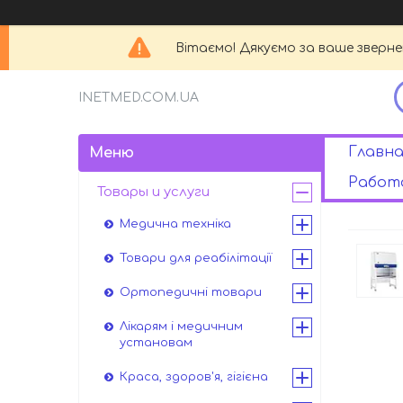
Вітаємо! Дякуємо за ваше зверн
INETMED.COM.UA
Главна
Работа
Товары и услуги
Медична техніка
Товари для реабілітації
Ортопедичні товари
Лікарям і медичним
установам
Краса, здоров'я, гігієна