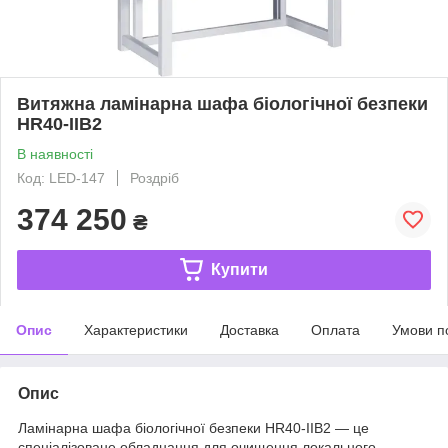
Витяжна ламінарна шафа біологічної безпеки
HR40-IIB2
В наявності
Код: LED-147
Роздріб
374 250
₴
Купити
Опис
Характеристики
Доставка
Оплата
Умови п
Опис
Ламінарна шафа біологічної безпеки HR40-IIB2 — це
спеціалізоване обладнання для очищення локального