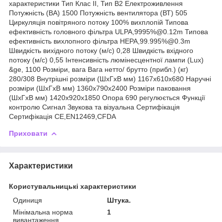
характеристики Тип Клас II, Тип B2 Електроживлення
Потужність (BA) 1500 Потужність вентилятора (ВТ) 505
Циркуляція повітряного потоку 100% вихплопій Типова
ефективність головного фільтра ULPA,9995%@0.12m Типова
ефективність вихлопного фільтра HEPA,99.995%@0.3m
Швидкість вихідного потоку (м/с) 0,28 Швидкість вхідного
потоку (м/с) 0,55 Інтенсивність люмінесцентної лампи (Lux)
&ge, 1100 Розміри, вага Вага нетто/ брутто (прибл.) (кг)
280/308 Внутрішні розміри (ШхГхВ мм) 1167х610х680 Наручні
розміри (ШхГхВ мм) 1360х790х2400 Розміри паковання
(ШхГхВ мм) 1420х920х1850 Опора 690 регулюється Функції
контролю Сигнал Звукова та візуальна Сертифікація
Сертифікація CE,EN12469,CFDA
Приховати
Характеристики
Користувальницькі характеристики
Одиниця
Штука.
Мінімальна норма
1
вивантаження