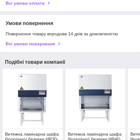
Всі умови оплати
Умови повернення
Повернення товару впродовж 14 днів за домовленістю
Всі умови повернення
Подібні товари компанії
Витяжна ламінарна шафа
Витяжна ламінарна шафа
Вит
біологічної безпеки HR30-
біологічної безпеки HR40-
біол