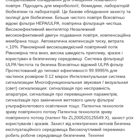
повітря. Підходить для мікробіології, біомедики, лабораторій
біобезпеки та лабораторій. Це базове обладнання захисту та
ізоляції для біобезпеки. Більше чистого повітря Всесвітньо
відомі фільтри HEPA/ULPA, повітряна фільтрація чистіша.
Високоефективний вентилятор Незалежний
високоефективний двигун подавання повітря, компенсаційна
мембрана тощо. Автоматична компенсація тиску, витрата
<,10%. Рівномірний високошвидкісний повітряний потік
Рівномірна тяга вниз, висока швидкість припливу, зразок і
користувач в безпечному середовищі. Система фільтрації
ULPA Чистота та безпека Всесвітньо відомий ULPA фільтр
Протестований до типової ефективності 99.9995% для
частинок розміром 0.12 мікрон Интеллектуальная система
сигнализации Многофункциональная звуковая / визуальная
(свет) сигнализация: сигналізація про несправність
апаратури, сигналізація про перевищення параметрів,
сигналізація про закінчення життєвого циклу фільтра/
ультрафіолетового освітлення тощо. Патентна технологія
зриву повітряного потоку Патентна технологія зриву
повітряного потоку (патент No ZL200520125549.X), захист усіх
користувачів і зразків. Захист від електричних витоків Безпека
експлуатаційного середовища Високочутливий перемикач
робить робоче середовище безпечним. Технічні