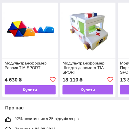
Модуль-трансформер
Модуль-трансформер
Мод
Равлик TIA-SPORT
Швидка допомога TIA-
Паро
SPORT
SPO
4 630
18 110
13 
₴
₴
Купити
Купити
Про нас
92% позитивних з 25 відгуків за рік
Працює з 03.09.2014