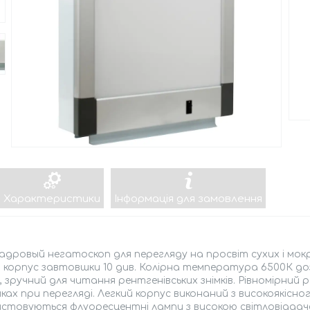
Характеристики
Інформація для замовлення
дровый негатоскоп для перегляду на просвіт сухих і мокр
й корпус завтовшки 10 див. Колірна температура 6500К 
, зручний для читання рентгенівських знімків. Рівномірний 
мках при перегляді. Легкий корпус виконаний з високоякісно
стовуються флуоресцентні лампи з високою світловіддаче