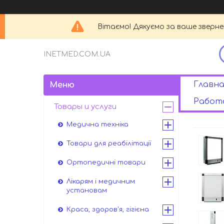
Вітаємо! Дякуємо за ваше зверн
INETMED.COM.UA
Главна
Работа
Товары и услуги
Медична техніка
Товари для реабілітації
Ортопедичні товари
Лікарям і медичним
установам
Краса, здоров'я, гігієна