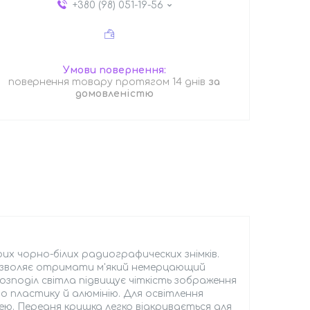
+380 (98) 051-19-56
повернення товару протягом 14 днів
за
домовленістю
их чорно-білих радиографических знімків.
дозволяє отримати м'який немерцающий
розподіл світла підвищує чіткість зображення
го пластику й алюмінію. Для освітлення
ю. Передня кришка легко відкривається для