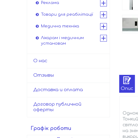
Реклама
Товари для реабілітації
Медична техніка
Лікарам і медичним
установам
О нас
Отзывы
Опис
Доставка и оплата
Договор публичной
оферты
Однока
Тонки
світло
Графік роботи
на зні
викори