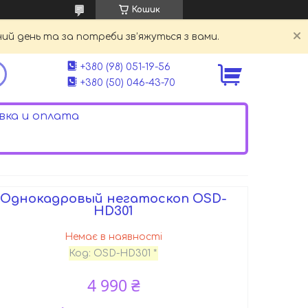
Кошик
й день та за потреби зв’яжуться з вами.
+380 (98) 051-19-56
+380 (50) 046-43-70
ка и оплата
Однокадровый негатоскоп OSD-
HD301
Немає в наявності
Код:
OSD-HD301 *
4 990 ₴