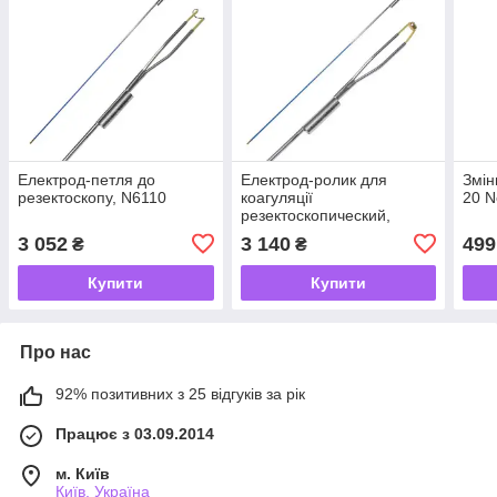
Електрод-петля до
Електрод-ролик для
Змін
резектоскопу, N6110
коагуляції
20 N
резектоскопический,
N6115
3 052
3 140
499
₴
₴
Купити
Купити
Про нас
92% позитивних з 25 відгуків за рік
Працює з 03.09.2014
м. Київ
Київ, Україна