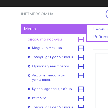
INETMED.COM.UA
Головн
Робота
Товари та послуги
Медична техніка
Товари для реабілітації
Ортопедичні товари
Лікарям і медичним
установам
Краса, здоров'я, гігієна
Реклама
Товари для реабілітації