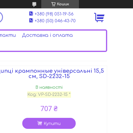
Кошик
+380 (98) 051-19-56
+380 (50) 046-43-70
такти
Доставка і оплата
ипці крампонные універсальні 15,5
см, SD-2232-15
В наявності
Код:
VP-SD-2232-15 *
707 ₴
Купити