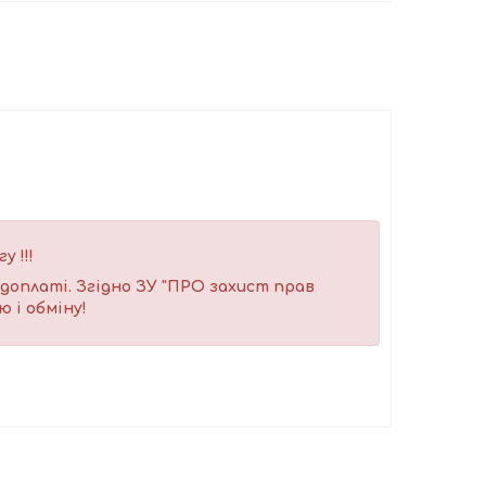
 !!!
доплаті. Згідно ЗУ "ПРО захист прав
 і обміну!