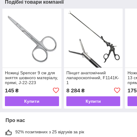
Подібні товари компанії
Ножиці Spencer 9 см для
Пінцет анатомічний
Ножн
зняття шовного матеріалу,
лапароскопічний, F1141K-
13 с
прямі, J-22-223
1
прям
145
8 284
175
₴
₴
Купити
Купити
Про нас
92% позитивних з 25 відгуків за рік