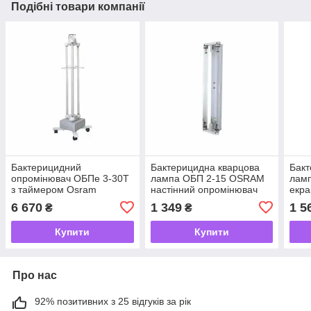
Подібні товари компанії
Бактерицидний
Бактерицидна кварцова
Бакт
опромінювач ОБПе 3-30Т
лампа ОБП 2-15 OSRAM
ламп
з таймером Osram
настінний опромінювач
екра
кварцова лампа
6 670
1 349
1 5
₴
₴
Купити
Купити
Про нас
92% позитивних з 25 відгуків за рік