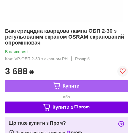
Бактерицидна кварцова лампа ОБП 2-30 з
регульованим екраном OSRAM екранований
опромінювач
В наявності
Код: VP-ОБП 2-30 з екраном PH
Роздріб
3 688
₴
Купити
або
Купити з
Що таке купити з Пром?
Замовлення під захистом