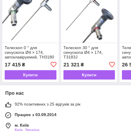
Телескоп 0 ° для
Телескоп 30 ° для
Теле
синускопа Ø4 × 174,
синускопа Ø4 × 174,
сину
автоклавіруемий, TH3180
Т3183Ј
авто
17 415
21 321
26 
₴
₴
Купити
Купити
Про нас
92% позитивних з 25 відгуків за рік
Працює з 03.09.2014
м. Київ
Київ, Україна