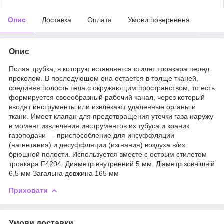
Опис
Доставка
Оплата
Умови повернення
Опис
Полая трубка, в которую вставляется стилет троакара перед
проколом. В последующем она остается в толще тканей,
соединяя полость тела с окружающим пространством, то есть
формируется своеобразный рабочий канал, через который
вводят инструменты или извлекают удаленные органы и
ткани. Имеет клапан для предотвращения утечки газа наружу
в момент извлечения инструментов из тубуса и краник
газоподачи — приспособление для инсуффляции
(нагнетания) и десуффляции (изгнания) воздуха в/из
брюшной полости. Используется вместе с острым стилетом
троакара F4204. Диаметр внутренний 5 мм. Діаметр зовнішній
6,5 мм Загальна довжина 165 мм
Приховати
Умови доставки