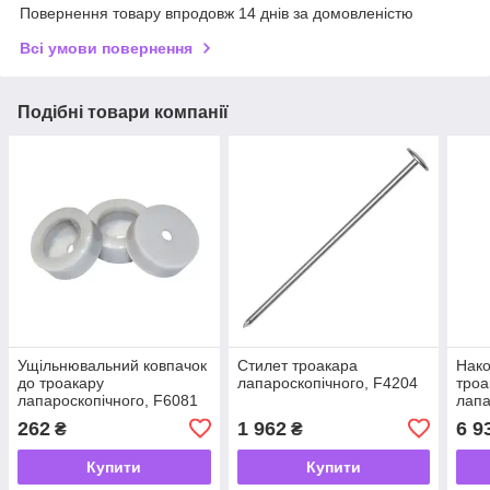
Повернення товару впродовж 14 днів за домовленістю
Всі умови повернення
Подібні товари компанії
Ущільнювальний ковпачок
Стилет троакара
Нако
до троакару
лапароскопічного, F4204
троа
лапароскопічного, F6081
лапа
262
1 962
6 9
₴
₴
Купити
Купити