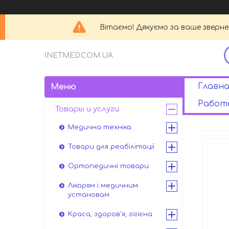
Вітаємо! Дякуємо за ваше зверн
INETMED.COM.UA
Главна
Работа
Товары и услуги
Медична техніка
Товари для реабілітації
Ортопедичні товари
Лікарям і медичним
установам
Краса, здоров'я, гігієна