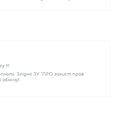
 !!!
платі. Згідно ЗУ "ПРО захист прав
 обміну!