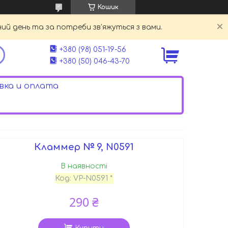
Кошик
й день та за потреби зв’яжуться з вами.
+380 (98) 051-19-56
+380 (50) 046-43-70
ка и оплата
Кламмер № 9, N0591
В наявності
Код:
VP-N0591 *
290 ₴