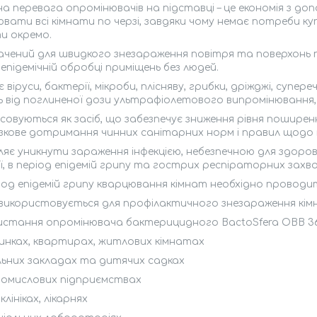
а перевага опромінювачів на підставці – це економія з до
вати всі кімнати по черзі, завдяки чому немає потреби к
и окремо.
ачений для швидкого знезараження повітря та поверхонь 
підемічній обробці приміщень без людей.
 віруси, бактерії, мікроби, плісняву, грибки, дріжджі, супер
 від поглиненої дози ультрафіолетового випромінювання
овуються як засіб, що забезпечує зниження рівня пошире
язкове дотримання чинних санітарних норм і правил щод
яє уникнути зараження інфекцією, небезпечною для здоров'
ії, в період епідемій грипу та гострих респіраторних захв
ріод епідемій грипу кварцювання кімнат необхідно провод
використовується для профілактичного знезараження кімна
истання опромінювача бактерицидного BactoSfera OBB 36
динках, квартирах, житлових кімнатах
ільних закладах та дитячих садках
ромислових підприємствах
іклініках, лікарнях