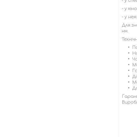
- у сп
- у кі
- у не
Для зн
нм.
Техні
П
Н
Ч
Ма
Г
Д
М
Д
Гарант
Виробн