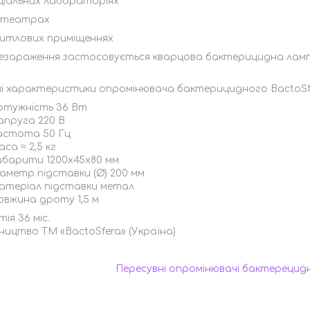
еціальних лабораторіях
нотеатрах
житлових приміщеннях
езараження застосовується кварцова бактерицидна лампа 
чні характеристики опромінювача бактерицидного BactoSf
отужність 36 Вт
апруга 220 В
астота 50 Гц
са ≈ 2,5 кг
абарити 1200х45х80 мм
іаметр підставки (Ø) 200 мм
атеріал підставки метал
овжина дроту 1,5 м
ія 36 міс.
ицтво ТМ «BactoSfera» (Україна)
Пересувні опромінювачі бактерецидні