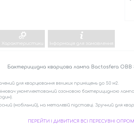
Характеристики
Інформація для замовлення
Бактерицидна кварцова лампа Bactosfera ОBB
чений для кварцювання великих приміщень до 50 м2.
інювач укомплектований озоновою бактерицидною лампою
один).
сний (мобільний), на металевій підставці. Зручний для ква
ПЕРЕЙТИ І ДИВИТИСЯ ВСІ ПЕРЕСУВНІ ОПРО