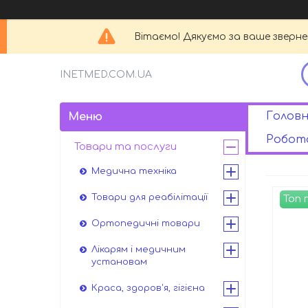
Вітаємо! Дякуємо за ваше зверн
INETMED.COM.UA
Головн
Робота
Товари та послуги
Медична техніка
Товари для реабілітації
Топ
Ортопедичні товари
Лікарям і медичним
установам
Краса, здоров'я, гігієна