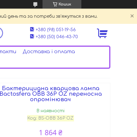
Кошик
й день та за потреби зв’яжуться з вами.
+380 (98) 051-19-56
+380 (50) 046-43-70
такти
Доставка і оплата
Бактерицидна кварцова лампа
Bactosfera ОВВ 36P OZ переносна
опромінювач
В наявності
Код:
BS-ОBB 36P OZ
1 864 ₴