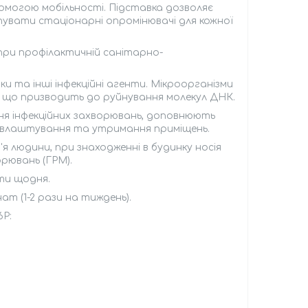
помогою мобільності. Підставка дозволяє
упувати стаціонарні опромінювачі для кожної
при профілактичній санітарно-
ечки та інші інфекційні агенти. Мікроорганізми
, що призводить до руйнування молекул ДНК.
ння інфекційних захворювань, доповнюють
о влаштування та утримання приміщень.
я людини, при знаходженні в будинку носія
орювань (ГРМ).
ити щодня.
т (1-2 рази на тиждень).
P: