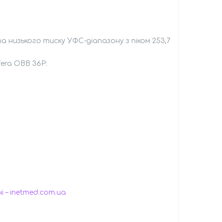
низького тиску УФС-діапазону з піком 253,7
era OBB 36P:
 – inetmed.com.ua