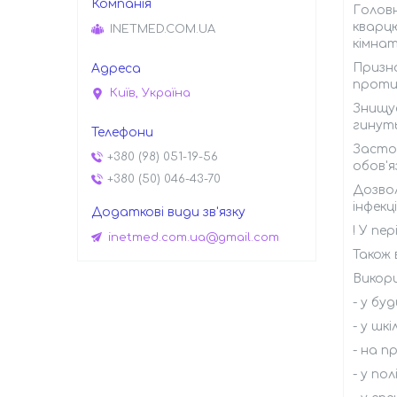
Головн
кварцю
INETMED.COM.UA
кімнат
Призн
протие
Київ, Україна
Знищує
гинуть
Застос
+380 (98) 051-19-56
обов'
+380 (50) 046-43-70
Дозвол
інфекц
! У пе
inetmed.com.ua@gmail.com
Також 
Викор
- у бу
- у шк
- на п
- у пол