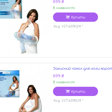
699 ₴
В наявності
Купити
VZT-60783/R *
Захисний чохол для ноги корот
699 ₴
В наявності
Купити
VZT-60785/R *