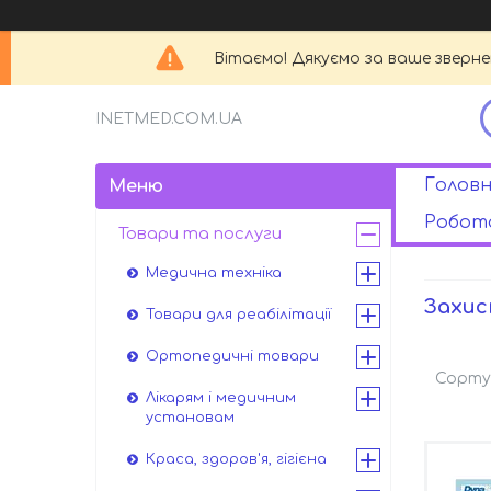
Вітаємо! Дякуємо за ваше зверн
INETMED.COM.UA
Головн
Робота
Товари та послуги
Медична техніка
Захис
Товари для реабілітації
Ортопедичні товари
Лікарям і медичним
установам
Краса, здоров'я, гігієна