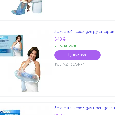
Захисний чохол для руки корот
549 ₴
В наявності
Купити
VZT-60781/R *
Захисний чохол для ноги довгий