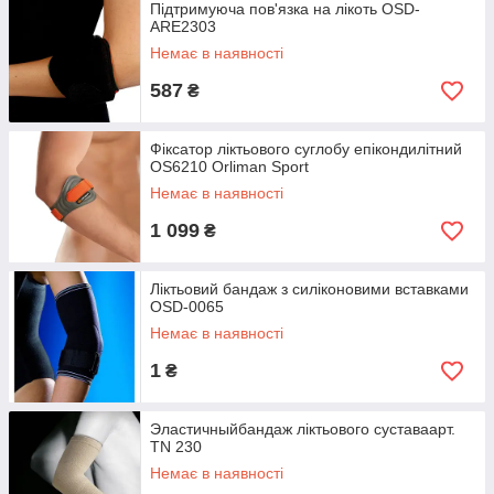
Підтримуюча пов'язка на лікоть OSD-
ARE2303
Немає в наявності
587
₴
Фіксатор ліктьового суглобу епікондилітний
OS6210 Orliman Sport
Немає в наявності
1 099
₴
Ліктьовий бандаж з силіконовими вставками
OSD-0065
Немає в наявності
1
₴
Эластичныйбандаж ліктьового суставаарт.
TN 230
Немає в наявності