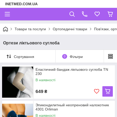
INETMED.COM.UA
Товари та послуги
Ортопедичні товари
Пов'язки, орт
Ортези ліктьового суглоба
Сортування
0
Фільтри
Еластичний бандаж ліктьового суглоба TN
230
В наявності
649
₴
Эпикондилитный неопреновий налокотник
4301 Orliman
В наявності