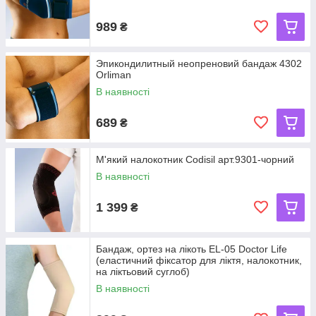
989
₴
Эпикондилитный неопреновий бандаж 4302
Orliman
В наявності
689
₴
М'який налокотник Codisil арт.9301-чорний
В наявності
1 399
₴
Бандаж, ортез на лікоть EL-05 Doctor Life
(еластичний фіксатор для ліктя, налокотник,
на ліктьовий суглоб)
В наявності