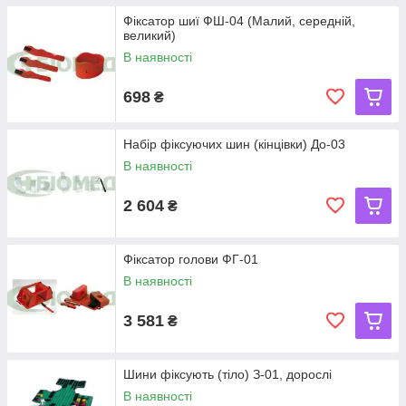
Фіксатор шиї ФШ-04 (Малий, середній,
великий)
В наявності
698
₴
Набір фіксуючих шин (кінцівки) До-03
В наявності
2 604
₴
Фіксатор голови ФГ-01
В наявності
3 581
₴
Шини фіксують (тіло) З-01, дорослі
В наявності