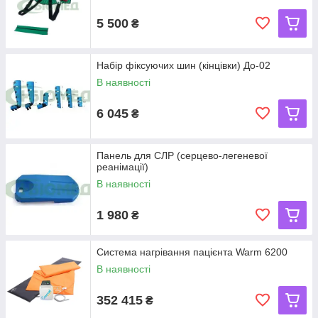
5 500
₴
Набір фіксуючих шин (кінцівки) До-02
В наявності
6 045
₴
Панель для СЛР (серцево-легеневої
реанімації)
В наявності
1 980
₴
Система нагрівання пацієнта Warm 6200
В наявності
352 415
₴