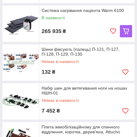
Система нагрівання пацієнта Warm 6100
В наявності
265 935
₴
Шини фіксують (палець) П-121, П-127,
П-128, П-129, П-130
Немає в наявності
132
₴
Набір шин для витягивания ноги на ношах
НШН-01
Немає в наявності
7 452
₴
Плита іммобілізаційному для спинного
відділення, коротка, дерев'яна, Attucho