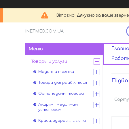
Вітаємо! Дякуємо за ваше зверн
INETMED.COM.UA
Главна
Работа
Товары и услуги
Медична техніка
Підйо
Товари для реабілітації
Ортопедичні товари
Лікарям і медичним
установам
Краса, здоров'я, гігієна