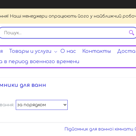
ення! Наші менеджери опрацюють його у найближчий робочи
я
Товары и услуги
О нас
Контакты
Достав
 в период военного времени
мники для ванн
Підйомник для ванної кімнати 