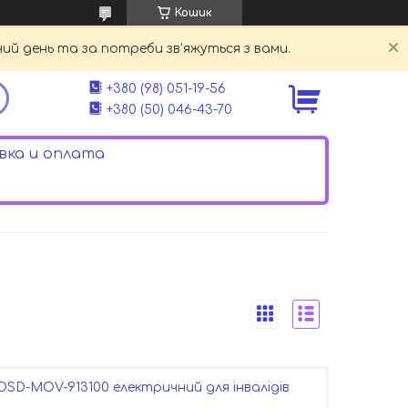
Кошик
й день та за потреби зв’яжуться з вами.
+380 (98) 051-19-56
+380 (50) 046-43-70
ка и оплата
OSD-MOV-913100 електричний для інвалідів